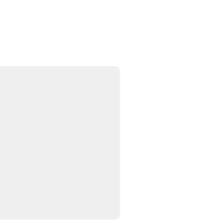
全国咨询
新闻资讯
联系我们
111 0000