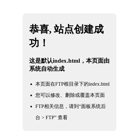
网站地图
beats365(中国区)-唯一官方网站
☰
石油
化工
电力
核电军工
水利水务
氧化铝
冶金钢铁
煤化工
船舶